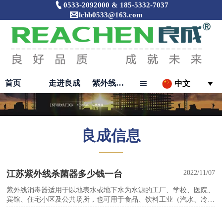

0533-2092000 & 185-5332-7037

lchb0533@163.com
首页
走进良成
紫外线消毒器

中文

良成信息
———
江苏紫外线杀菌器多少钱一台
2022/11/07
紫外线消毒器适用于以地表水或地下水为水源的工厂、学校、医院、
宾馆、住宅小区及公共场所，也可用于食品、饮料工业（汽水、冷
饮、酒类、矿泉水等）消毒，以及农村生活污水处理、海水、淡水养
殖用水消毒。