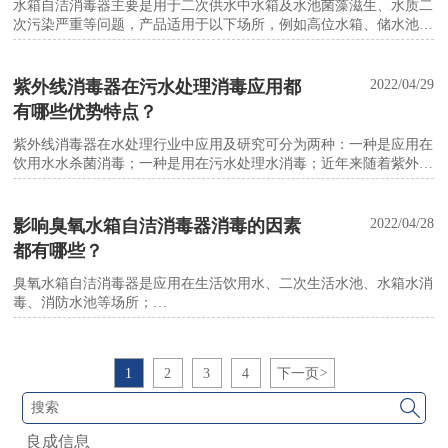
水箱自洁消毒器主要是用于二次供水中水箱及水池菌藻滋生、水质二
次污染严重等问题，产品适用于以下场所，例如高位水箱、储水池、
生活水箱、污水处理厂清水池、消防水箱、喷泉、水景蓄水池等水消
毒杀菌。那我们在购买水箱自洁消毒器在使用过程中，应该注意什
么？小编今天简单汇总几项带大家了解一下。
紫外线消毒器在污水处理消毒应用都
2022/04/29
有哪些优势特点？
紫外线消毒器在水处理行业中应用及研究可分为两种：一种是应用在
饮用水水杀菌消毒；一种是用在污水处理水消毒；近年来随着紫外线
技术不断提升，国内相关科研者围绕着紫外线消毒的工艺设计、消毒
原理、光学、系统维护等方面对紫外线消毒器应用进行深入研究。
影响臭氧水箱自洁消毒器消毒的因素
2022/04/28
都有哪些？
臭氧水箱自洁消毒器是应用在生活饮用水、二次生活水池、水箱水消
毒、消防水池等场所；
臭氧是一种光谱杀菌剂，可杀灭细菌繁殖体和芽孢、病毒、真菌等，
并可破坏肉毒杆菌毒素。臭氧在水中杀菌速度比传统氯快，不仅杀灭
水中细菌、病毒还能分解水中的有机物等有害物质，
1
2
3
4
下一页
>

良成信息