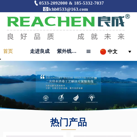

0533-2092000 & 185-5332-7037

lchb0533@163.com
首页
走进良成
紫外线消毒器

中文

热门产品
———